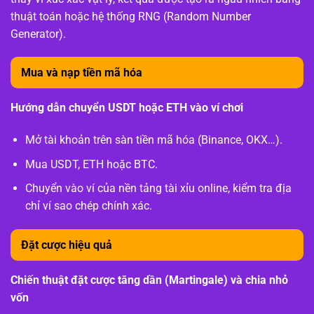
thuật toán hoặc hệ thống RNG (Random Number
Generator).
Mua và nạp tiền mã hóa
Hướng dẫn chuyển USDT hoặc ETH vào ví chơi
Mở tài khoản trên sàn tiền mã hóa (Binance, OKX…).
Mua USDT, ETH hoặc BTC.
Chuyển vào ví của nền tảng tài xỉu online, kiểm tra địa
chỉ ví sao chép chính xác.
Đặt cược hiệu quả
Chiến thuật đặt cược tăng dần (Martingale) và chia nhỏ
vốn