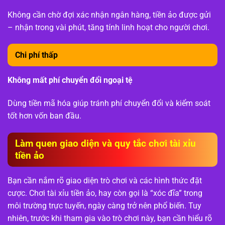
Không cần chờ đợi xác nhận ngân hàng, tiền ảo được gửi
– nhận trong vài phút, tăng tính linh hoạt cho người chơi.
Chi phí thấp
Không mất phí chuyển đổi ngoại tệ
Dùng tiền mã hóa giúp tránh phí chuyển đổi và kiểm soát
tốt hơn vốn ban đầu.
Làm quen giao diện và quy tắc chơi tài xỉu
tiền ảo
Bạn cần nắm rõ giao diện trò chơi và các hình thức đặt
cược. Chơi tài xỉu tiền ảo, hay còn gọi là “xóc đĩa” trong
môi trường trực tuyến, ngày càng trở nên phổ biến. Tuy
nhiên, trước khi tham gia vào trò chơi này, bạn cần hiểu rõ