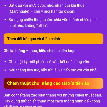
Bắt đầu với mức cược nhỏ, nhân đôi khi thua
(Martingale) – chú ý giới hạn tài khoản.
Sử dụng chiến thuật chắn: chia vốn thành nhiều phiên
chơi nhỏ, không “all-in”.
Theo dõi kết quả và điều chỉnh
Ghi lại thắng – thua, hiệu chỉnh chiến lược
Ghi nhật ký mỗi phiên: số ván, kết quả, tổng vốn.
Nếu thắng liên tục, hãy rút lãi và tiếp tục với vốn nhỏ.
Chiến thuật chơi nâng cao tài xỉu tiền ảo
Bạn có thể tăng xác suất thắng với những chiến thuật sau.
Hãy dùng thử chiến thuật một cách thông minh để không