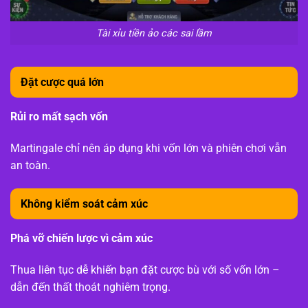
Tài xỉu tiền ảo các sai lầm
Đặt cược quá lớn
Rủi ro mất sạch vốn
Martingale chỉ nên áp dụng khi vốn lớn và phiên chơi vẫn
an toàn.
Không kiểm soát cảm xúc
Phá vỡ chiến lược vì cảm xúc
Thua liên tục dễ khiến bạn đặt cược bù với số vốn lớn –
dẫn đến thất thoát nghiêm trọng.