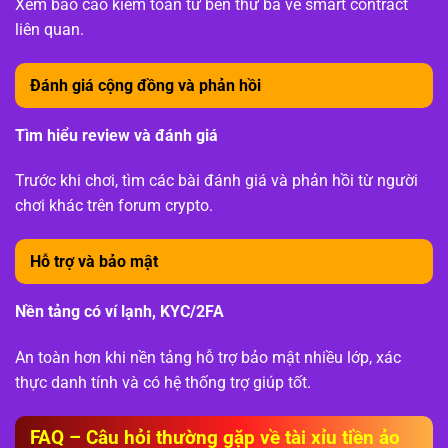
Xem báo cáo kiểm toán từ bên thứ ba về smart contract
liên quan.
Đánh giá cộng đồng và phản hồi
Tìm hiểu review và đánh giá
Trước khi chơi, tìm các bài đánh giá và phản hồi từ người
chơi khác trên forum crypto.
Hỗ trợ và bảo mật
Nền tảng có ví lạnh, KYC/2FA
An toàn hơn khi nền tảng hỗ trợ bảo mật nhiều lớp, xác
thực danh tính và có hệ thống trợ giúp tốt.
FAQ – Câu hỏi thường gặp về tài xỉu tiền ảo