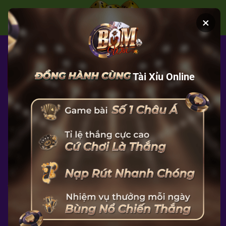
Chuyển
đến
×
nội
dung
TÀI XỈU ONLINE - TOP TRANG TAI
Tài Xỉu Online
XIU ONLINE UY TÍN NHẤT 08/2026
Tài Xỉu Online
là tựa game trực tuyến được nhiều người
biết đến bởi mang đậm tính chất may rủi. Hiện nay, công
nghệ đã phát triển, vô số nền tảng trực tuyến đã ra đời