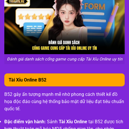
Đánh giá danh sách cổng game cung cấp Tài Xỉu Online uy tín
Tài Xỉu Online B52
B52 gây ấn tượng mạnh mẽ nhờ phong cách thiết kế đồ
họa độc đáo cùng hệ thống bảo mật dữ liệu đạt tiêu chuẩn
quốc tế.
Đặc điểm vận hành:
Sảnh
Tài Xỉu Online
tại B52 được tích
hợp thuật toán mã hóa MD5 chống gian lận, cho phép