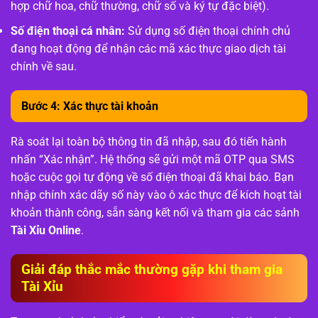
hợp chữ hoa, chữ thường, chữ số và ký tự đặc biệt).
Số điện thoại cá nhân:
Sử dụng số điện thoại chính chủ
đang hoạt động để nhận các mã xác thực giao dịch tài
chính về sau.
Bước 4: Xác thực tài khoản
Rà soát lại toàn bộ thông tin đã nhập, sau đó tiến hành
nhấn “Xác nhận”. Hệ thống sẽ gửi một mã OTP qua SMS
hoặc cuộc gọi tự động về số điện thoại đã khai báo. Bạn
nhập chính xác dãy số này vào ô xác thực để kích hoạt tài
khoản thành công, sẵn sàng kết nối và tham gia các sảnh
Tài Xỉu Online
.
Giải đáp thắc mắc thường gặp khi tham gia
Tài Xỉu