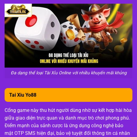
Đa dạng thể loại Tài Xỉu Online với nhiều khuyến mãi khủng
Tai Xiu Yo88
Cổng game này thu hút người dùng nhờ sự kết hợp hài hòa
giữa giao diện trực quan và danh mục trò chơi phong phú.
Điểm mạnh của sảnh cược là ứng dụng công nghệ bảo
mật OTP SMS hiện đại, bảo vệ tuyệt đối thông tin cá nhân