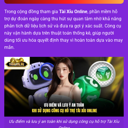
Trong cộng đồng tham gia
Tài Xỉu Online
, phần mềm hỗ
trợ dự đoán ngày càng thu hút sự quan tâm nhờ khả năng
phân tích dữ liệu lịch sử và đưa ra gợi ý xác suất. Công cụ
này vận hành dựa trên thuật toán thống kê, giúp người
dùng tối ưu hóa quyết định thay vì hoàn toàn dựa vào may
mắn.
Ưu điểm và lưu ý an toàn khi sử dụng công cụ hỗ trợ Tài Xỉu