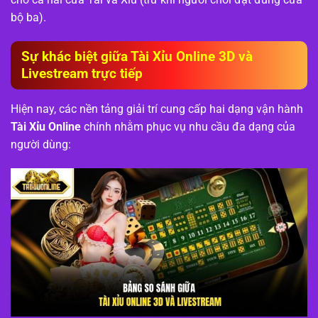
bộ ba).
Sự khác biệt giữa Tài Xỉu Online 3D và
Livestream trực tiếp
Hiện nay, các nền tảng giải trí cung cấp hai dạng vận hành
Tài Xỉu Online
chính nhằm phục vụ nhu cầu đa dạng của
người dùng: