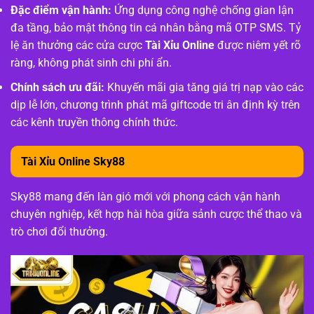
Đặc điểm vận hành:
Ứng dụng công nghệ chống gian lận
đa tầng, bảo mật thông tin cá nhân bằng mã OTP SMS. Tỷ
lệ ăn thưởng các cửa cược
Tài Xỉu Online
được niêm yết rõ
ràng, không phát sinh chi phí ẩn.
Chính sách ưu đãi:
Khuyến mãi gia tăng giá trị nạp vào các
dịp lễ lớn, chương trình phát mã giftcode tri ân định kỳ trên
các kênh truyền thông chính thức.
Tài Xỉu Online Sky88
Sky88 mang đến làn gió mới với phong cách vận hành
chuyên nghiệp, kết hợp hài hòa giữa sảnh cược thể thao và
trò chơi đổi thưởng.