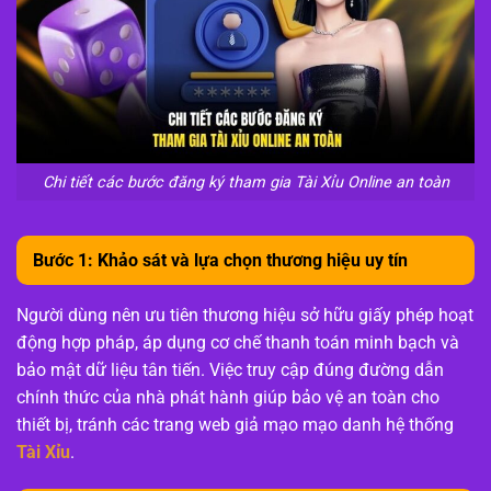
Chi tiết các bước đăng ký tham gia Tài Xỉu Online an toàn
Bước 1: Khảo sát và lựa chọn thương hiệu uy tín
Người dùng nên ưu tiên thương hiệu sở hữu giấy phép hoạt
động hợp pháp, áp dụng cơ chế thanh toán minh bạch và
bảo mật dữ liệu tân tiến. Việc truy cập đúng đường dẫn
chính thức của nhà phát hành giúp bảo vệ an toàn cho
thiết bị, tránh các trang web giả mạo mạo danh hệ thống
Tài Xỉu
.