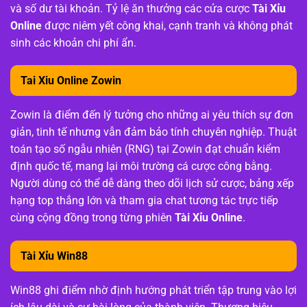
và số dư tài khoản. Tỷ lệ ăn thưởng các cửa cược
Tài Xỉu
Online
được niêm yết công khai, cạnh tranh và không phát
sinh các khoản chi phí ẩn.
Tai Xiu Online Zowin
Zowin là điểm đến lý tưởng cho những ai yêu thích sự đơn
giản, tinh tế nhưng vẫn đảm bảo tính chuyên nghiệp. Thuật
toán tạo số ngẫu nhiên (RNG) tại Zowin đạt chuẩn kiểm
định quốc tế, mang lại môi trường cá cược công bằng.
Người dùng có thể dễ dàng theo dõi lịch sử cược, bảng xếp
hạng top thắng lớn và tham gia chat tương tác trực tiếp
cùng cộng đồng trong từng phiên
Tài Xỉu Online
.
Tài Xỉu Win88
Win88 ghi điểm nhờ định hướng phát triển tập trung vào lợi