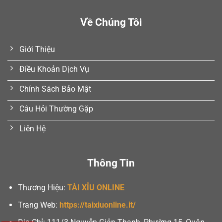
Về Chúng Tôi
Giới Thiệu
Điều Khoản Dịch Vụ
Chính Sách Bảo Mật
Câu Hỏi Thường Gặp
Liên Hệ
Thông Tin
Thương Hiệu:
TÀI XỈU ONLINE
Trang Web:
https://taixiuonline.it/