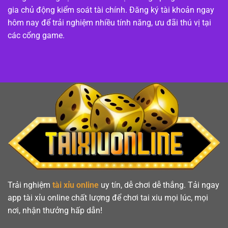
gia chủ động kiểm soát tài chính. Đăng ký tài khoản ngay
hôm nay để trải nghiệm nhiều tính năng, ưu đãi thú vị tại
các cổng game.
Trải nghiệm
tài xỉu online
uy tín, dễ chơi dễ thắng. Tải ngay
app tài xỉu online chất lượng để chơi tai xiu mọi lúc, mọi
nơi, nhận thưởng hấp dẫn!