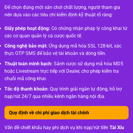
Để chọn đúng một sân chơi chất lượng, người tham gia
nên dựa vào các tiêu chí kiểm định kỹ thuật rõ ràng:
Giấy phép hoạt động:
Có chứng nhận pháp lý công khai từ
các cơ quan quản lý cá cược quốc tế.
Công nghệ bảo mật:
Ứng dụng mã hóa SSL 128-bit, xác
thực OTP SMS để bảo vệ tài khoản và dòng tiền.
Thuật toán minh bạch:
Sảnh cược sử dụng mã hóa MD5
hoặc Livestream trực tiếp với Dealer, cho phép kiểm tra
chuỗi mã công khai.
Tốc độ thanh khoản:
Quy trình giải ngân tự động, hỗ trợ
nạp/rút 24/7 qua nhiều kênh ngân hàng nội địa.
Quy định về chi phí giao dịch tài chính
Vấn đề chiết khấu hay phí dịch vụ khi nạp/rút tiền
Tài Xỉu