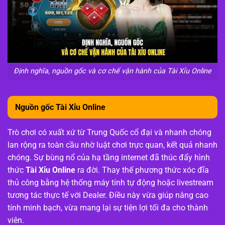
Định nghĩa, nguồn gốc và cơ chế vận hành của Tài Xỉu Online
Nguồn gốc Tài Xỉu Online
Trò chơi có xuất xứ từ Trung Quốc cổ đại và nhanh chóng
lan rộng ra toàn cầu nhờ luật chơi trực quan, kết quả nhanh
chóng. Sự bùng nổ của hạ tầng internet đã thúc đẩy hình
thức
Tài Xỉu Online
ra đời. Thay thế phương thức xóc đĩa
thủ công bằng hệ thống máy tính tự động hoặc livestream
tương tác thực tế với Dealer. Điều này vừa giúp nâng cao
tính minh bạch, vừa mang lại sự tiện lợi tối đa cho thành
viên.